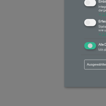
Einb
Integ
darge
↓
1
Erfa
Stati
wie 
↓
2
Alle 
Mit d
Ausgewählte