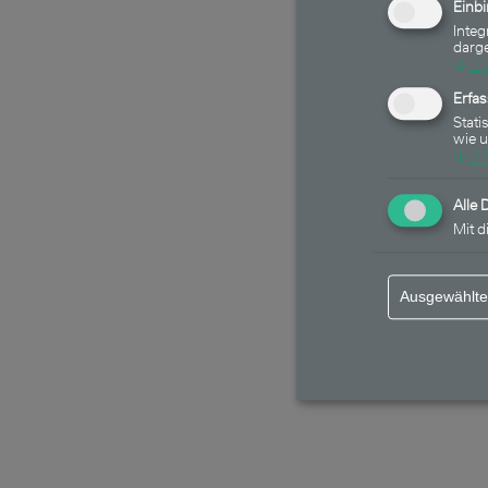
Einb
Integ
darge
↓
1
Erfa
Stati
wie 
↓
2
Alle 
Mit d
Ausgewählte