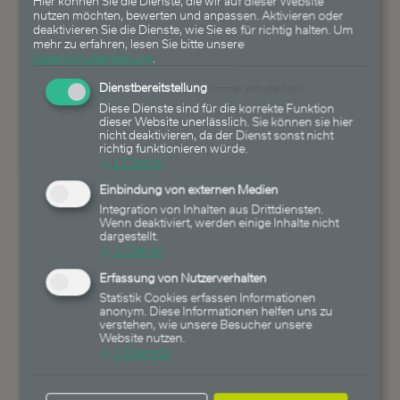
Hier können Sie die Dienste, die wir auf dieser Website
sich auch hierzu vor einer
nutzen möchten, bewerten und anpassen. Aktivieren oder
Anlageentscheidung entsprechend
deaktivieren Sie die Dienste, wie Sie es für richtig halten.
Um
mehr zu erfahren, lesen Sie bitte unsere
beraten. Einer der von der
Datenschutzerklärung
.
Heemann Vermögensverwaltung
Dienstbereitstellung
AG gemanagten Fonds oder
(immer erforderlich)
Diese Dienste sind für die korrekte Funktion
einzelne Mandanten der
dieser Website unerlässlich. Sie können sie hier
Vermögensverwaltung sind in dem
nicht deaktivieren, da der Dienst sonst nicht
richtig funktionieren würde.
genannten Wertpapier zum
↓
1
Dienst
Zeitpunkt des Publikmachens des
Einbindung von externen Medien
Artikels investiert. Die Heemann
Integration von Inhalten aus Drittdiensten.
Vermögensverwaltung AG, der
Wenn deaktiviert, werden einige Inhalte nicht
dargestellt.
Ersteller oder an der Erstellung
↓
1
Dienst
mitwirkende Personen können
Erfassung von Nutzerverhalten
Aktienanteile am genannten
Statistik Cookies erfassen Informationen
Unternehmen, Anleihen des
anonym. Diese Informationen helfen uns zu
verstehen, wie unsere Besucher unsere
genannten Unternehmens oder
Website nutzen.
Fondsanteile der von der Heemann
↓
2
Dienste
Vermögensverwaltung AG
gemanagten Fonds, die wiederum