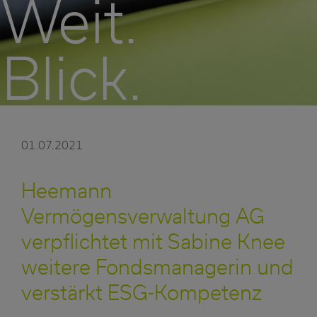
Weit.
Blick.
01.07.2021
Heemann
Vermögensverwaltung AG
verpflichtet mit Sabine Knee
weitere Fondsmanagerin und
verstärkt ESG-Kompetenz