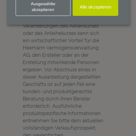
in Aktienanteilen oder Anleihen des
Ausgewählte
Alle akzeptieren
akzeptieren
genannten Unternehmens
investiert sind, halten. Aus
Veränderungen des Aktienkurses
oder des Anleihekurses kann sich
ein wirtschaftlicher Vorteil für die
Heemann Vermögensverwaltung
AG, den Ersteller oder an der
Erstellung mitwirkende Personen
ergeben. Vor Abschluss eines in
dieser Ausarbeitung dargestellten
Geschäfts ist auf jeden Fall eine
kunden- und produktgerechte
Beratung durch Ihren Berater
erforderlich. Ausführliche
produktspezifische Informationen
entnehmen Sie bitte dem aktuellen
vollständigen Verkaufsprospekt,
den wesentlichen