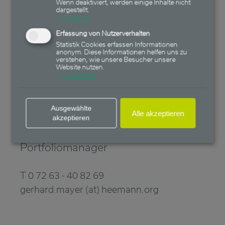
Wenn deaktiviert, werden einige Inhalte nicht
dargestellt.
↓
1
Dienst
Erfassung von Nutzerverhalten
Statistik Cookies erfassen Informationen
anonym. Diese Informationen helfen uns zu
verstehen, wie unsere Besucher unsere
Website nutzen.
↓
2
Dienste
Ausgewählte
Alle akzeptieren
akzeptieren
Gerhard Mayer
Portfoliomanager
T 0 72 63 - 40 82 69
gerhard.mayer (at) heemann.org