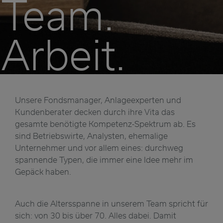
Team.
Arbeit.
Unsere Fondsmanager, Anlageexperten und
Kundenberater decken durch ihre Vita das
gesamte benötigte Kompetenz-Spektrum ab. Es
sind Betriebswirte, Analysten, ehemalige
Unternehmer und vor allem eines: durchweg
spannende Typen, die immer eine Idee mehr im
Gepäck haben.
Auch die Altersspanne in unserem Team spricht für
sich: von 30 bis über 70. Alles dabei. Damit