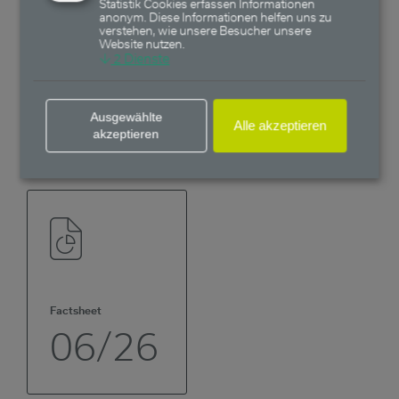
01/26
Statistik Cookies erfassen Informationen
anonym. Diese Informationen helfen uns zu
verstehen, wie unsere Besucher unsere
Website nutzen.
↓
2
Dienste
Ausgewählte
Alle akzeptieren
akzeptieren
Factsheets P-Tranche
Factsheet
06/26