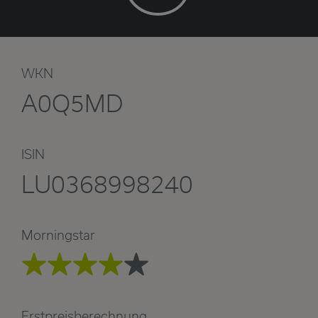
WKN
A0Q5MD
ISIN
LU0368998240
Morningstar
Erstpreisberechnung