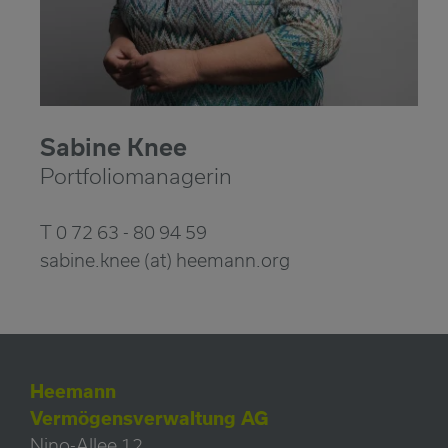
Sabine Knee
Portfoliomanagerin
T 0 72 63 - 80 94 59
sabine.knee (at) heemann.org
Heemann
Vermögensverwaltung AG
Nino-Allee 12