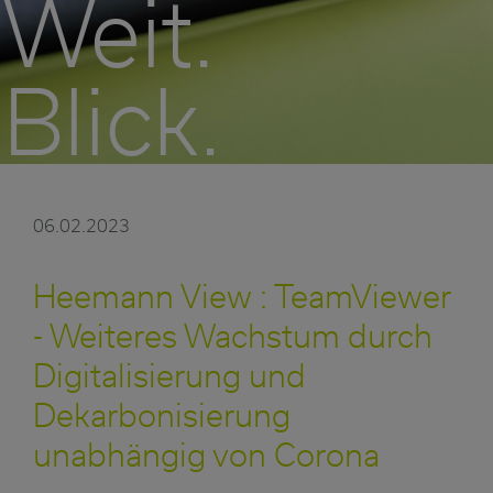
Weit.
Blick.
06.02.2023
Heemann View : TeamViewer
- Weiteres Wachstum durch
Digitalisierung und
Dekarbonisierung
unabhängig von Corona