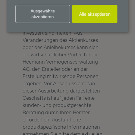
Vermögensverwaltung AG
gemanagten Fonds, die wiederum
Ausgewählte
Alle akzeptieren
akzeptieren
in Aktienanteilen oder Anleihen des
genannten Unternehmens
investiert sind, halten. Aus
Veränderungen des Aktienkurses
oder des Anleihekurses kann sich
ein wirtschaftlicher Vorteil für die
Heemann Vermögensverwaltung
AG, den Ersteller oder an der
Erstellung mitwirkende Personen
ergeben. Vor Abschluss eines in
dieser Ausarbeitung dargestellten
Geschäfts ist auf jeden Fall eine
kunden- und produktgerechte
Beratung durch Ihren Berater
erforderlich. Ausführliche
produktspezifische Informationen
entnehmen Sie bitte dem aktuellen