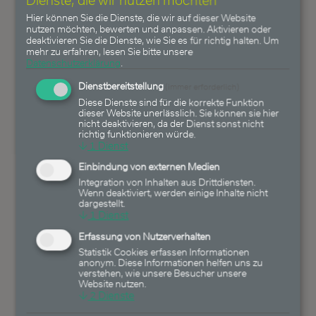
Ihre Staatsangehörigkeit -
Hier können Sie die Dienste, die wir auf dieser Website
gebunden sein. Bitte lassen Sie
nutzen möchten, bewerten und anpassen. Aktivieren oder
sich auch hierzu vor einer
deaktivieren Sie die Dienste, wie Sie es für richtig halten.
Um
mehr zu erfahren, lesen Sie bitte unsere
Anlageentscheidung entsprechend
Datenschutzerklärung
.
beraten. Einer der von der
Dienstbereitstellung
Heemann Vermögensverwaltung
(immer erforderlich)
Diese Dienste sind für die korrekte Funktion
AG gemanagten Fonds oder
dieser Website unerlässlich. Sie können sie hier
einzelne Mandanten der
nicht deaktivieren, da der Dienst sonst nicht
richtig funktionieren würde.
Vermögensverwaltung sind in dem
↓
1
Dienst
genannten Wertpapier zum
Einbindung von externen Medien
Zeitpunkt des Publikmachens des
Integration von Inhalten aus Drittdiensten.
Artikels investiert. Die Heemann
Wenn deaktiviert, werden einige Inhalte nicht
dargestellt.
Vermögensverwaltung AG, der
↓
1
Dienst
Ersteller oder an der Erstellung
Erfassung von Nutzerverhalten
mitwirkende Personen können
Statistik Cookies erfassen Informationen
Aktienanteile am genannten
anonym. Diese Informationen helfen uns zu
verstehen, wie unsere Besucher unsere
Unternehmen, Anleihen des
Website nutzen.
genannten Unternehmens oder
↓
2
Dienste
Fondsanteile der von der Heemann