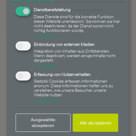
Vermögensverwaltung sind in dem
Dienstbereitstellung
(immer erforderlich)
genannten Wertpapier zum
Diese Dienste sind für die korrekte Funktion
Zeitpunkt des Publikmachens des
dieser Website unerlässlich. Sie können sie hier
nicht deaktivieren, da der Dienst sonst nicht
Artikels investiert. Die Heemann
richtig funktionieren würde.
Vermögensverwaltung AG, der
↓
1
Dienst
Ersteller oder an der Erstellung
Einbindung von externen Medien
mitwirkende Personen können
Integration von Inhalten aus Drittdiensten.
Aktienanteile am genannten
Wenn deaktiviert, werden einige Inhalte nicht
dargestellt.
Unternehmen, Anleihen des
↓
1
Dienst
genannten Unternehmens oder
Erfassung von Nutzerverhalten
Fondsanteile der von der Heemann
Statistik Cookies erfassen Informationen
Vermögensverwaltung AG
anonym. Diese Informationen helfen uns zu
verstehen, wie unsere Besucher unsere
gemanagten Fonds, die wiederum
Website nutzen.
in Aktienanteilen oder Anleihen des
↓
2
Dienste
genannten Unternehmens
investiert sind, halten. Aus
Ausgewählte
Veränderungen des Aktienkurses
Alle akzeptieren
akzeptieren
oder des Anleihekurses kann sich