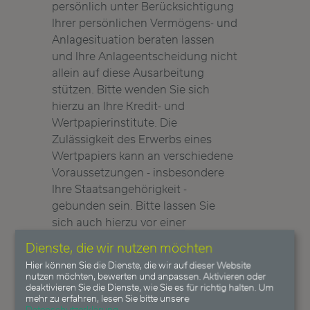
persönlich unter Berücksichtigung
Ihrer persönlichen Vermögens- und
Anlagesituation beraten lassen
und Ihre Anlageentscheidung nicht
allein auf diese Ausarbeitung
stützen. Bitte wenden Sie sich
hierzu an Ihre Kredit- und
Wertpapierinstitute. Die
Zulässigkeit des Erwerbs eines
Wertpapiers kann an verschiedene
Voraussetzungen - insbesondere
Ihre Staatsangehörigkeit -
gebunden sein. Bitte lassen Sie
sich auch hierzu vor einer
Anlageentscheidung entsprechend
Dienste, die wir nutzen möchten
beraten. Einer der von der
Hier können Sie die Dienste, die wir auf dieser Website
Heemann Vermögensverwaltung
nutzen möchten, bewerten und anpassen. Aktivieren oder
deaktivieren Sie die Dienste, wie Sie es für richtig halten.
Um
AG gemanagten Fonds oder
mehr zu erfahren, lesen Sie bitte unsere
einzelne Mandanten der
Datenschutzerklärung
.