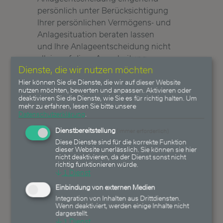
persönlich unter Berücksichtigung
Ihrer persönlichen Vermögens- und
Anlagesituation beraten lassen
und Ihre Anlageentscheidung nicht
allein auf diese Ausarbeitung
Dienste, die wir nutzen möchten
stützen. Bitte wenden Sie sich
hierzu an Ihre Kredit- und
Hier können Sie die Dienste, die wir auf dieser Website
nutzen möchten, bewerten und anpassen. Aktivieren oder
Wertpapierinstitute. Die
deaktivieren Sie die Dienste, wie Sie es für richtig halten.
Um
Zulässigkeit des Erwerbs eines
mehr zu erfahren, lesen Sie bitte unsere
Datenschutzerklärung
.
Wertpapiers kann an verschiedene
Voraussetzungen - insbesondere
Dienstbereitstellung
(immer erforderlich)
Ihre Staatsangehörigkeit -
Diese Dienste sind für die korrekte Funktion
dieser Website unerlässlich. Sie können sie hier
gebunden sein. Bitte lassen Sie
nicht deaktivieren, da der Dienst sonst nicht
richtig funktionieren würde.
sich auch hierzu vor einer
↓
1
Dienst
Anlageentscheidung entsprechend
Einbindung von externen Medien
beraten. Einer der von der
Integration von Inhalten aus Drittdiensten.
Heemann Vermögensverwaltung
Wenn deaktiviert, werden einige Inhalte nicht
AG gemanagten Fonds oder
dargestellt.
↓
1
Dienst