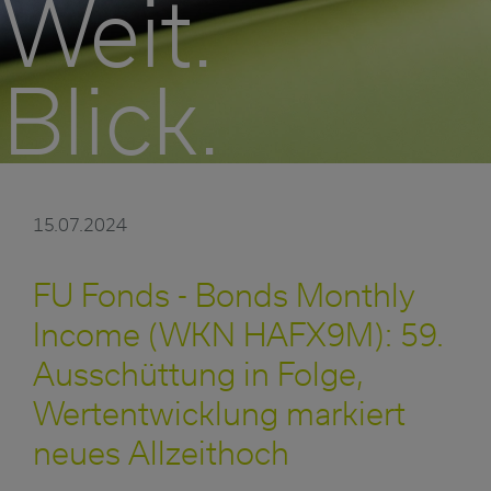
Weit.
Blick.
15.07.2024
FU Fonds - Bonds Monthly
Income (WKN HAFX9M): 59.
Ausschüttung in Folge,
Wertentwicklung markiert
neues Allzeithoch