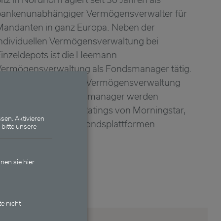
bankenunabhängiger Vermögensverwalter für
Mandanten in ganz Europa. Neben der
ndividuellen Vermögensverwaltung bei
inzeldepots ist die Heemann
Vermögensverwaltung als Fondsmanager tätig.
Sowohl die Heemann Vermögensverwaltung
AG als auch die Fondsmanager werden
egelmäßig mit TOP-Ratings von Morningstar,
sen. Aktivieren
ipper und weiteren Fondsplattformen
 bitte unsere
ausgezeichnet.
nen sie hier
te nicht