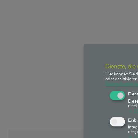
Dienste, die
Hier können Sie d
oder deaktivieren 
Datenschutzerkl
Diens
Diese
nicht
↓
1
Einb
Integ
darge
↓
1