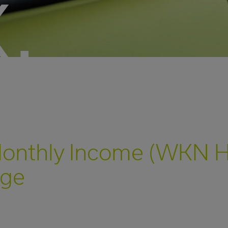
.
Monthly Income (WKN 
lge