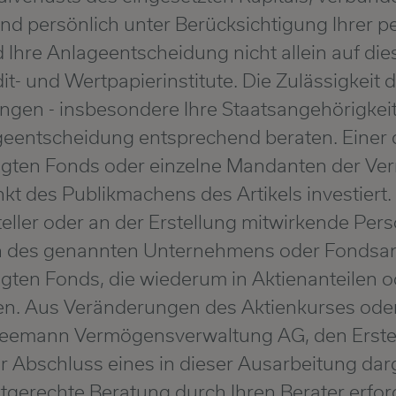
nd persönlich unter Berücksichtigung Ihrer 
 Ihre Anlageentscheidung nicht allein auf die
dit- und Wertpapierinstitute. Die Zulässigkeit
gen - insbesondere Ihre Staatsangehörigkeit 
lageentscheidung entsprechend beraten. Eine
en Fonds oder einzelne Mandanten der Ver
t des Publikmachens des Artikels investiert
ller oder an der Erstellung mitwirkende Per
 des genannten Unternehmens oder Fondsan
en Fonds, die wiederum in Aktienanteilen o
ten. Aus Veränderungen des Aktienkurses ode
ie Heemann Vermögensverwaltung AG, den Erstel
Abschluss eines in dieser Ausarbeitung darge
tgerechte Beratung durch Ihren Berater erford