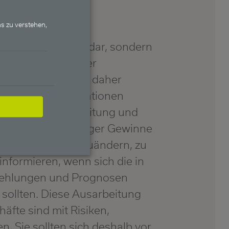
s zu verstehen,
e eines Angebots dar, sondern
täten. Die in dieser
ändigkeit und sind daher
der sonstige Indikationen
ellung der Ausarbeitung und
nsichtlich zukünftiger Gewinne
eses Dokument abzuändern, zu
informieren, wenn sich die in
fehlungen und Prognosen
 sollten. Diese Ausarbeitung
äfte sind mit Risiken,
. Sie sollten sich deshalb vor