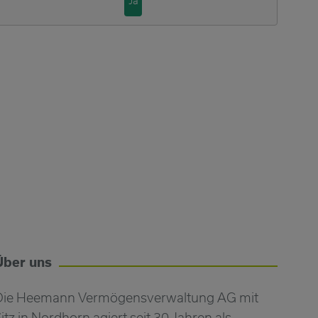
Ja
Über uns
Die Heemann Vermögensverwaltung AG mit
itz in Nordhorn agiert seit 30 Jahren als