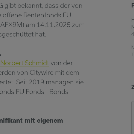
gibt bekannt, dass der von
de offene Rentenfonds FU
HAFX9M) am 14.11.2025 zum
N
sgeschüttet hat.
A
T
d
Norbert Schmidt
von der
den von Citywire mit dem
rtet. Seit 2019 managen sie
fonds FU Fonds - Bonds
ifikant mit eigenem