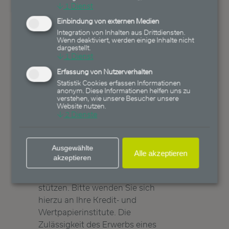
oder irreführend erwiesen haben
↓
1
Dienst
sollten. Diese Ausarbeitung stellt
Einbindung von externen Medien
ferner keinen Rat oder Empfehlung
Integration von Inhalten aus Drittdiensten.
dar. Wichtiger Hinweis:
Wenn deaktiviert, werden einige Inhalte nicht
dargestellt.
Wertpapiergeschäfte sind mit
↓
1
Dienst
Risiken, insbesondere dem Risiko
Erfassung von Nutzerverhalten
eines Totalverlusts des
Statistik Cookies erfassen Informationen
eingesetzten Kapitals, verbunden.
anonym. Diese Informationen helfen uns zu
verstehen, wie unsere Besucher unsere
Sie sollten sich deshalb vor jeder
Website nutzen.
Anlageentscheidung eingehend
↓
2
Dienste
persönlich unter Berücksichtigung
Ihrer persönlichen Vermögens- und
Ausgewählte
Anlagesituation beraten lassen
Alle akzeptieren
akzeptieren
und Ihre Anlageentscheidung nicht
allein auf diese Ausarbeitung
stützen. Bitte wenden Sie sich
hierzu an Ihre Kredit- und
Wertpapierinstitute. Die
Zulässigkeit des Erwerbs eines