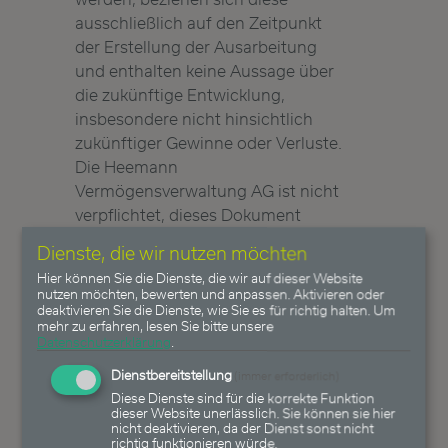
ausschließlich auf den Zeitpunkt
der Erstellung der Ausarbeitung
und enthalten keine Aussage über
die zukünftige Entwicklung,
insbesondere nicht hinsichtlich
zukünftiger Gewinne oder Verluste.
Die Heemann
Vermögensverwaltung AG ist nicht
verpflichtet, dieses Dokument
abzuändern, zu ergänzen oder zu
Dienste, die wir nutzen möchten
aktualisieren oder die Empfänger
Hier können Sie die Dienste, die wir auf dieser Website
in anderer Weise darüber zu
nutzen möchten, bewerten und anpassen. Aktivieren oder
informieren, wenn sich die in
deaktivieren Sie die Dienste, wie Sie es für richtig halten.
Um
mehr zu erfahren, lesen Sie bitte unsere
diesem Dokument enthaltenen
Datenschutzerklärung
.
Informationen, Aussagen,
Dienstbereitstellung
(immer erforderlich)
Einschätzungen, Empfehlungen
Diese Dienste sind für die korrekte Funktion
und Prognosen verändern oder
dieser Website unerlässlich. Sie können sie hier
nicht deaktivieren, da der Dienst sonst nicht
später als falsch, unvollständig
richtig funktionieren würde.