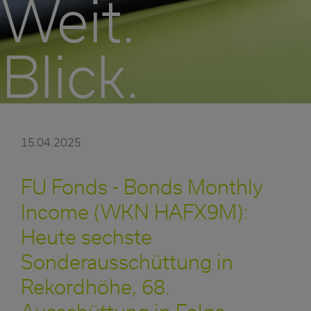
Weit.
Blick.
15.04.2025
FU Fonds - Bonds Monthly
Income (WKN HAFX9M):
Heute sechste
Sonderausschüttung in
Rekordhöhe, 68.