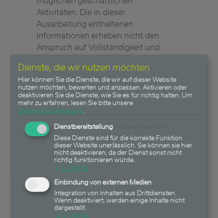
möglichen geschäftlichen
Aktivitäten. Die in dieser
Ausarbeitung enthaltenen
Informationen erheben nicht den
Anspruch auf Vollständigkeit und
sind daher unverbindlich. Soweit in
Dienste, die wir nutzen möchten
dieser Ausarbeitung Aussagen
Hier können Sie die Dienste, die wir auf dieser Website
über Preise, Zinssätze oder
nutzen möchten, bewerten und anpassen. Aktivieren oder
sonstige Indikationen getroffen
deaktivieren Sie die Dienste, wie Sie es für richtig halten.
Um
mehr zu erfahren, lesen Sie bitte unsere
werden, beziehen sich diese
Datenschutzerklärung
.
ausschließlich auf den Zeitpunkt
Dienstbereitstellung
(immer erforderlich)
der Erstellung der Ausarbeitung
Diese Dienste sind für die korrekte Funktion
und enthalten keine Aussage über
dieser Website unerlässlich. Sie können sie hier
die zukünftige Entwicklung,
nicht deaktivieren, da der Dienst sonst nicht
richtig funktionieren würde.
insbesondere nicht hinsichtlich
↓
1
Dienst
zukünftiger Gewinne oder Verluste.
Einbindung von externen Medien
Die Heemann
Integration von Inhalten aus Drittdiensten.
Vermögensverwaltung AG ist nicht
Wenn deaktiviert, werden einige Inhalte nicht
dargestellt.
verpflichtet, dieses Dokument
↓
1
Dienst