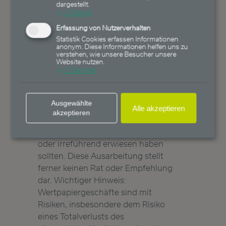
dargestellt.
Vermögensverwaltung AG ist nicht
↓
1
Dienst
verpflichtet, dieses Dokument
Erfassung von Nutzerverhalten
abzuändern, zu ergänzen oder zu
Statistik Cookies erfassen Informationen
aktualisieren oder die Empfänger
anonym. Diese Informationen helfen uns zu
verstehen, wie unsere Besucher unsere
in anderer Weise darüber zu
Website nutzen.
↓
2
Dienste
informieren, wenn sich die in
diesem Dokument enthaltenen
Informationen, Aussagen,
Ausgewählte
Einschätzungen, Empfehlungen
Alle akzeptieren
akzeptieren
und Prognosen verändern oder
später als falsch, unvollständig
oder irreführend erwiesen haben
sollten. Diese Ausarbeitung stellt
ferner keinen Rat oder Empfehlung
dar. Wichtiger Hinweis:
Wertpapiergeschäfte sind mit
Risiken, insbesondere dem Risiko
eines Totalverlusts des