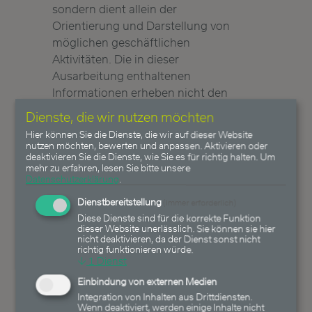
sondern dient allein der
Orientierung und Darstellung von
möglichen geschäftlichen
Aktivitäten. Die in dieser
Ausarbeitung enthaltenen
Informationen erheben nicht den
Anspruch auf Vollständigkeit und
Dienste, die wir nutzen möchten
sind daher unverbindlich. Soweit in
Hier können Sie die Dienste, die wir auf dieser Website
dieser Ausarbeitung Aussagen
nutzen möchten, bewerten und anpassen. Aktivieren oder
deaktivieren Sie die Dienste, wie Sie es für richtig halten.
Um
über Preise, Zinssätze oder
mehr zu erfahren, lesen Sie bitte unsere
sonstige Indikationen getroffen
Datenschutzerklärung
.
werden, beziehen sich diese
Dienstbereitstellung
(immer erforderlich)
ausschließlich auf den Zeitpunkt
Diese Dienste sind für die korrekte Funktion
der Erstellung der Ausarbeitung
dieser Website unerlässlich. Sie können sie hier
nicht deaktivieren, da der Dienst sonst nicht
und enthalten keine Aussage über
richtig funktionieren würde.
die zukünftige Entwicklung,
↓
1
Dienst
insbesondere nicht hinsichtlich
Einbindung von externen Medien
zukünftiger Gewinne oder Verluste.
Integration von Inhalten aus Drittdiensten.
Wenn deaktiviert, werden einige Inhalte nicht
Die Heemann