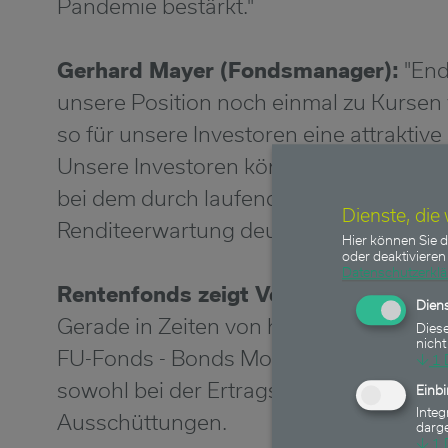
Pandemie bestärkt."
Gerhard Mayer (Fondsmanager):
"End
unsere Position noch einmal zu Kursen
so für unsere Investoren eine attraktive 
Unsere Investoren können sich über ein
bei dem durch laufenden Zinsertrag pl
Dienste, die
Renditeerwartung deutlich übertroffen 
Hier können Sie d
oder deaktivieren 
Datenschutzerkl
Rentenfonds zeigt Verlässlichkeit un
Diens
Gerade in Zeiten von hoher Volatilität u
Diese
nicht
FU-Fonds - Bonds Monthly Income Verläs
↓
1
sowohl bei der Ertragskraft als auch be
Einb
Integ
Ausschüttungen.
darge
↓
1