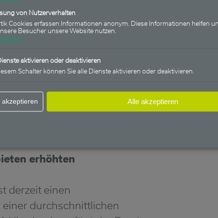
ssung von Nutzerverhalten
 Euro pro Anteil und Monat
stik Cookies erfassen Informationen anonym. Diese Informationen helfen un
unsere Besucher unsere Website nutzen.
Dienste
s den laufenden Erträgen und
Dienste aktivieren oder deaktivieren
t konnte ausnahmslos in jedem
iesem Schalter können Sie alle Dienste aktivieren oder deaktivieren.
-Ausschüttung von monatlich
t werden. Darüber
 akzeptieren
Alle akzeptieren
jährliche Sonderausschüttung
ieten erhöhten
t derzeit einen
einer durchschnittlichen