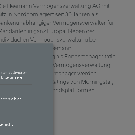
Die Heemann Vermögensverwaltung AG mit
itz in Nordhorn agiert seit 30 Jahren als
bankenunabhängiger Vermögensverwalter für
Mandanten in ganz Europa. Neben der
ndividuellen Vermögensverwaltung bei
inzeldepots ist die Heemann
Vermögensverwaltung als Fondsmanager tätig.
Sowohl die Heemann Vermögensverwaltung
AG als auch die Fondsmanager werden
sen. Aktivieren
 bitte unsere
egelmäßig mit TOP-Ratings von Morningstar,
ipper und weiteren Fondsplattformen
ausgezeichnet.
nen sie hier
te nicht