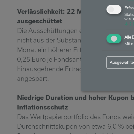
Erfa
Verlässlichkeit: 22 Mal in Folge 0,25
Stati
wie 
ausgeschüttet
↓
2
Die Ausschüttungen erfolgen allein au
Alle 
nicht aus der Substanz. Seit Fondsstar
Mit d
Monat ein höherer Ertrag als die Basis
0,25 Euro je Fondsanteil erwirtschafte
Ausgewählte
hinausgehende Erträge werden für die 
angespart.
Niedrige Duration und hoher Kupon b
Inflationsschutz
Das Wertpapierportfolio des Fonds weis
Durchschnittskupon von etwa 6,0 % bei 