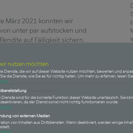
S
e März 2021 konnten wir
 von unter par aufstocken und
i
Rendite auf Fälligkeit sichern.
E
 weiteres Investment freuen,
us Kursgewinn unsere
 wir nutzen möchten
wurde."
ie Dienste, die wir auf dieser Website nutzen möchten, bewerten und anpas
Sie die Dienste, wie Sie es für richtig halten.
Um mehr zu erfahren, lesen Sie
r
ärung
.
d Kontinuität
L
tbereitstellung
(immer erforderlich)
nd Unsicherheit bestätigt der
 Dienste sind für die korrekte Funktion dieser Website unerlässlich. Sie kön
 deaktivieren, da der Dienst sonst nicht richtig funktionieren würde.
slichkeit und Kontinuität
Dienst
i den monatlichen
indung von externen Medien
ration von Inhalten aus Drittdiensten. Wenn deaktiviert, werden einige Inhal
stellt.
Dienst