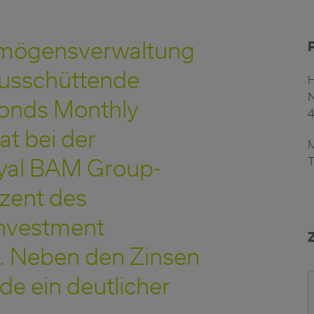
rmögensverwaltung
ausschüttende
N
Bonds Monthly
t bei der
yal BAM Group-
T
zent des
Investment
n. Neben den Zinsen
de ein deutlicher