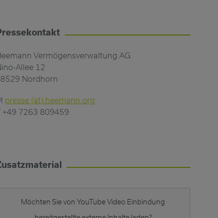
Pressekontakt
Heemann Vermögensverwaltung AG
ino-Allee 12
48529 Nordhorn
M
presse (at) heemann.org
 +49 7263 809459
Zusatzmaterial
Möchten Sie von
YouTube Video Einbindung
bereitgestellte externe Inhalte laden?