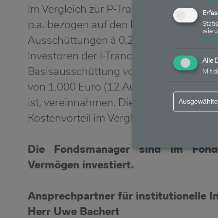
Im Vergleich zur P-Tranche, welche ei
Erfa
p.a. bezogen auf den Erstausgabepreis
Stati
wie 
Ausschüttungen á 0,25 Euro pro Anteil)
↓
2
Investoren der I-Tranche eine Prämie, w
Alle 
Basisausschüttung von 3,6% p.a. bezo
Mit d
von 1.000 Euro (12 Ausschüttungen á 3,
ist, vereinnahmen. Die Prämie resultier
Ausgewählte
Kostenvorteil im Vergleich zur bestehe
Die Fondsmanager sind im Fonds
Vermögen investiert.
Ansprechpartner für institutionelle I
Herr Uwe Bachert