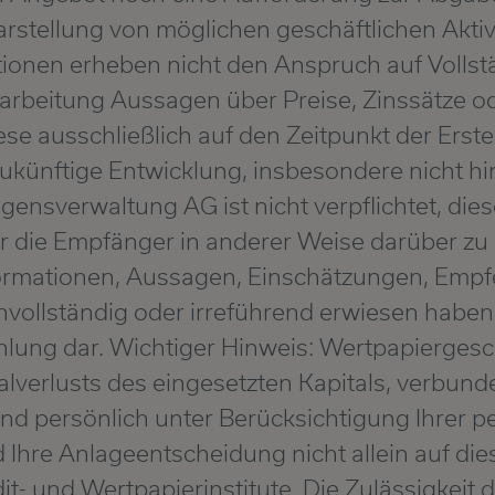
arstellung von möglichen geschäftlichen Aktivi
ionen erheben nicht den Anspruch auf Vollst
sarbeitung Aussagen über Preise, Zinssätze o
ese ausschließlich auf den Zeitpunkt der Erst
ukünftige Entwicklung, insbesondere nicht hi
ensverwaltung AG ist nicht verpflichtet, di
r die Empfänger in anderer Weise darüber zu 
ormationen, Aussagen, Einschätzungen, Emp
unvollständig oder irreführend erwiesen haben
hlung dar. Wichtiger Hinweis: Wertpapiergesch
lverlusts des eingesetzten Kapitals, verbunden
nd persönlich unter Berücksichtigung Ihrer 
 Ihre Anlageentscheidung nicht allein auf die
dit- und Wertpapierinstitute. Die Zulässigkeit