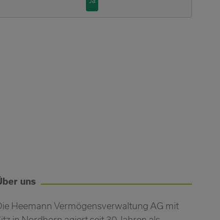
Ja
Über uns
Die Heemann Vermögensverwaltung AG mit
itz in Nordhorn agiert seit 30 Jahren als