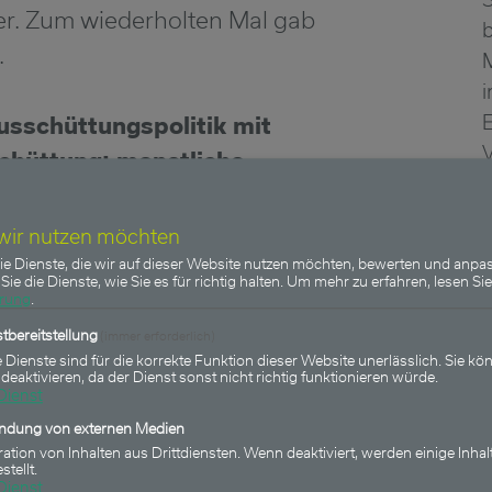
. Zum wiederholten Mal gab
.
i
E
usschüttungspolitik mit
schüttung; monatliche
anteil geplant
 und vier jährlich steigenden
 wir nutzen möchten
r
em Monat die 50. Ausschüttung
ie Dienste, die wir auf dieser Website nutzen möchten, bewerten und anpas
L
Sie die Dienste, wie Sie es für richtig halten.
Um mehr zu erfahren, lesen Sie
che. Die monatliche
ärung
.
Investoren in der neuen I-
tbereitstellung
(immer erforderlich)
 Dienste sind für die korrekte Funktion dieser Website unerlässlich. Sie kön
3,00 Euro je Fondsanteil
 deaktivieren, da der Dienst sonst nicht richtig funktionieren würde.
Dienst
April des Folgejahres
indung von externen Medien
ration von Inhalten aus Drittdiensten. Wenn deaktiviert, werden einige Inhal
stellt.
Dienst