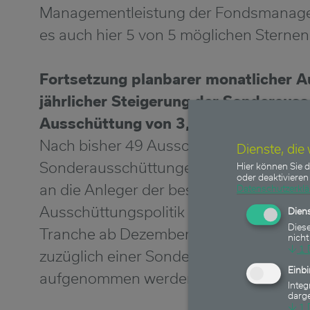
Managementleistung der Fondsmanager
es auch hier 5 von 5 möglichen Sternen
Fortsetzung planbarer monatlicher A
jährlicher Steigerung der Sonderaus
Ausschüttung von 3,00 Euro je Fonds
Nach bisher 49 Ausschüttungen in Folge
Dienste, die
Sonderausschüttungen erfolgt in dies
Hier können Sie d
oder deaktivieren 
an die Anleger der bestehenden P-Tran
Datenschutzerkl
Ausschüttungspolitik wird auch für die 
Diens
Diese
Tranche ab Dezember 2023 in Höhe von 
nicht
↓
1
zuzüglich einer Sonderausschüttung im 
Einb
aufgenommen werden.
Integ
darge
↓
1