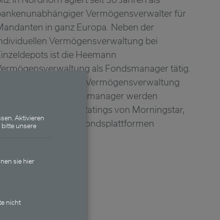
bankenunabhängiger Vermögensverwalter für
Mandanten in ganz Europa. Neben der
ndividuellen Vermögensverwaltung bei
inzeldepots ist die Heemann
Vermögensverwaltung als Fondsmanager tätig.
Sowohl die Heemann Vermögensverwaltung
AG als auch die Fondsmanager werden
egelmäßig mit TOP-Ratings von Morningstar,
sen. Aktivieren
ipper und weiteren Fondsplattformen
 bitte unsere
ausgezeichnet.
nen sie hier
te nicht