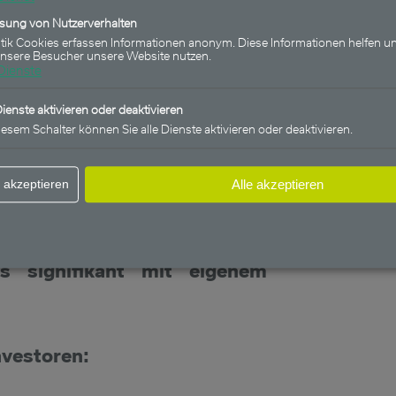
ne Basisausschüttung von 3,0%
ssung von Nutzerverhalten
 von 100 Euro (12
stik Cookies erfassen Informationen anonym. Diese Informationen helfen un
unsere Besucher unsere Website nutzen.
 aufweist, werden die
Dienste
elche in der
Dienste aktivieren oder deaktivieren
gen auf den Erstausgabepreis
iesem Schalter können Sie alle Dienste aktivieren oder deaktivieren.
00 Euro pro Anteil) enthalten
t dabei aus dem erwarteten
 akzeptieren
Alle akzeptieren
nden P-Tranche.
 signifikant mit eigenem
nvestoren: