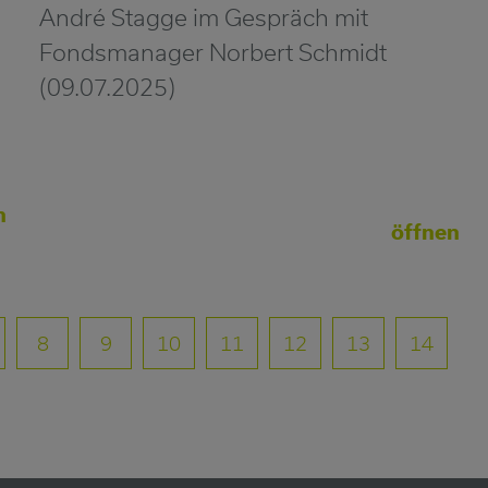
André Stagge im Gespräch mit
Fondsmanager Norbert Schmidt
(09.07.2025)
n
öffnen
8
9
10
11
12
13
14