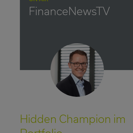
FinanceNewsTV
Hidden Champion im
Portfolio