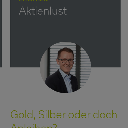
Aktienlust
Gold, Silber oder doch
Anleihen?