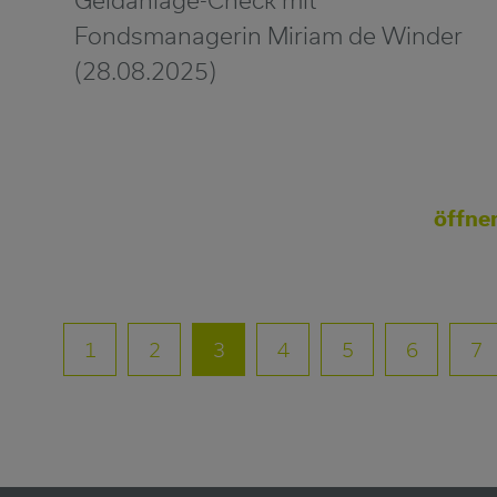
Fondsmanagerin Miriam de Winder
(28.08.2025)
öffne
1
2
3
4
5
6
7