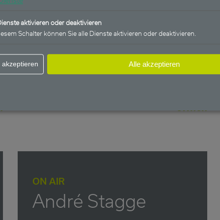
Dienste
vorhaben – André Stagge im Gespräch
Dienste aktivieren oder deaktivieren
mit Fondsmanager Norbert Schmidt
iesem Schalter können Sie alle Dienste aktivieren oder deaktivieren.
(29.10.2025)
 akzeptieren
Alle akzeptieren
n
öffnen
ON AIR
André Stagge