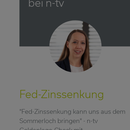
bei n-tv
Fed-Zinssenkung
"Fed-Zinssenkung kann uns aus dem
Sommerloch bringen" - n-tv
Geldanlage-Check mit