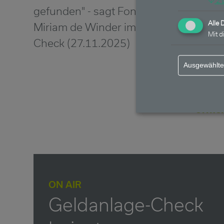
↓
2
gefunden" - sagt Fondsmanagerin
Alle 
Miriam de Winder im n-tv Geldanlage-
Mit d
Check (27.11.2025)
Ausgewählte
öffne
ON AIR
Geldanlage-Check