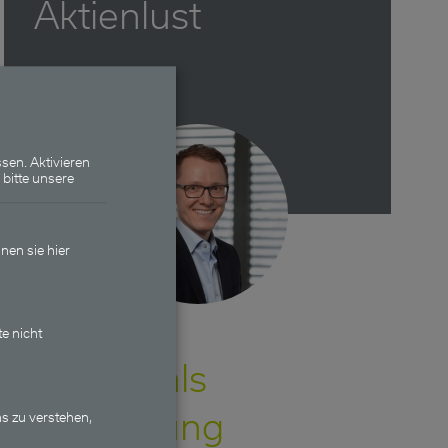
Aktienlust
sen. Aktivieren
 bitte unsere
nen sie hier
te nicht
Anleihen als
Beimischung
s zu verstehen,