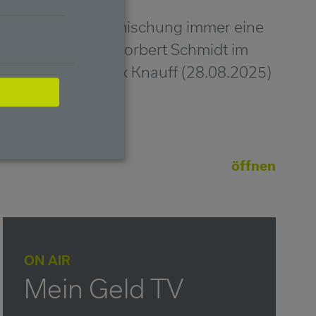
Anleihen als Beimischung immer eine
gute Idee!, sagt Norbert Schmidt im
Interview mit Mick Knauff (28.08.2025)
öffnen
ON AIR
Mein Geld TV