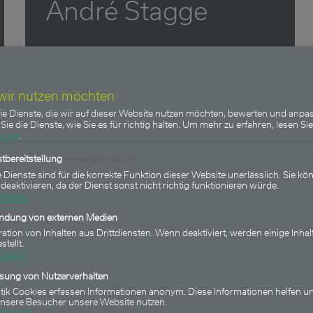
André Stagge
 wir nutzen möchten
ie Dienste, die wir auf dieser Website nutzen möchten, bewerten und anpas
Sie die Dienste, wie Sie es für richtig halten.
Um mehr zu erfahren, lesen Sie
ärung
.
tbereitstellung
(immer erforderlich)
 Dienste sind für die korrekte Funktion dieser Website unerlässlich. Sie kön
 deaktivieren, da der Dienst sonst nicht richtig funktionieren würde.
Dienst
indung von externen Medien
ration von Inhalten aus Drittdiensten. Wenn deaktiviert, werden einige Inhal
stellt.
Zinswende live
Dienst
ssung von Nutzerverhalten
stik Cookies erfassen Informationen anonym. Diese Informationen helfen un
unsere Besucher unsere Website nutzen.
Was Fed und EZB jetzt wirklich