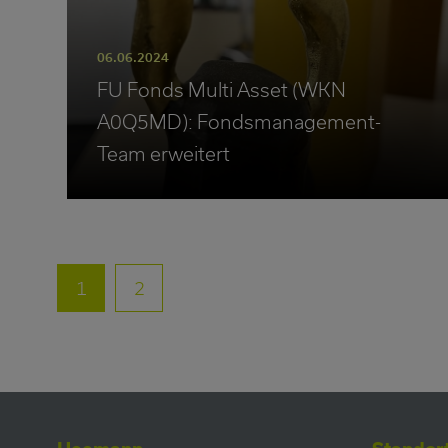
06.06.2024
FU Fonds Multi Asset (WKN
A0Q5MD): Fondsmanagement-
Team erweitert
1
2