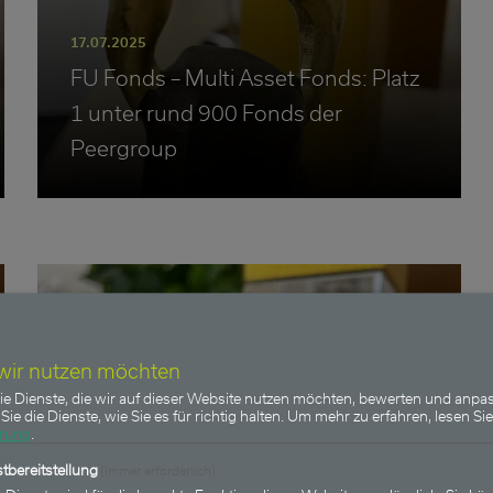
17.07.2025
FU Fonds – Multi Asset Fonds: Platz
1 unter rund 900 Fonds der
Peergroup
FU Fonds - Multi Asset Fonds
 wir nutzen möchten
ie Dienste, die wir auf dieser Website nutzen möchten, bewerten und anpas
Sie die Dienste, wie Sie es für richtig halten.
Um mehr zu erfahren, lesen Sie
ärung
.
tbereitstellung
(immer erforderlich)