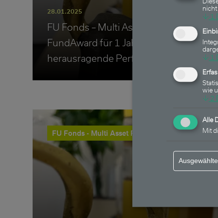
Diese
nicht
28.01.2025
↓
1
FU Fonds – Multi Asset Fonds: €uro
Einb
FundAward für 1 Jahr und 10 Jahre
Integ
darge
herausragende Performance
↓
1
Erfa
Stati
wie 
↓
2
Alle 
Mit d
FU Fonds - Multi Asset Fonds
Ausgewählte