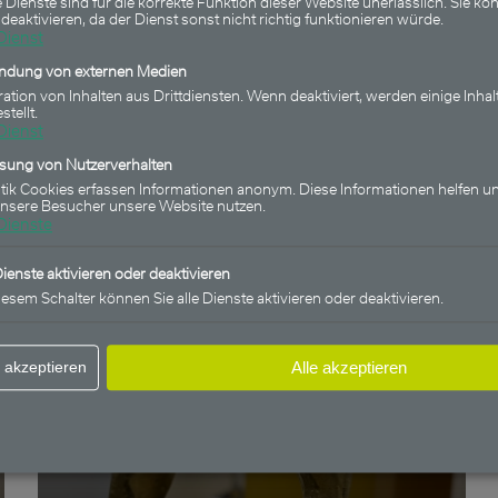
 Dienste sind für die korrekte Funktion dieser Website unerlässlich. Sie kön
 deaktivieren, da der Dienst sonst nicht richtig funktionieren würde.
09.01.2025
Dienst
FU Fonds – Multi Asset Fonds:
indung von externen Medien
Wertentwicklung 2024 bei 27,50% –
ration von Inhalten aus Drittdiensten. Wenn deaktiviert, werden einige Inhal
stellt.
Indizes outperformed
Dienst
ssung von Nutzerverhalten
stik Cookies erfassen Informationen anonym. Diese Informationen helfen un
unsere Besucher unsere Website nutzen.
Dienste
Dienste aktivieren oder deaktivieren
iesem Schalter können Sie alle Dienste aktivieren oder deaktivieren.
FU Fonds - Multi Asset Fonds
 akzeptieren
Alle akzeptieren