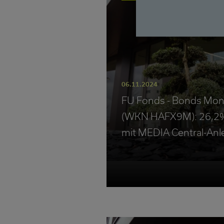
06.11.2024
FU Fonds - Bonds Mon
(WKN HAFX9M): 26,2% 
mit MEDIA Central-Anlei