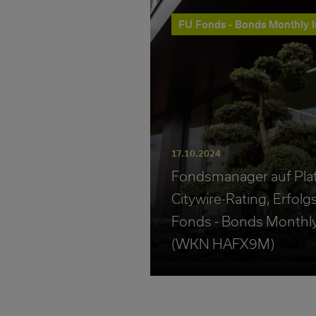
FU Fonds - Bonds Monthly 
17.10.2024
Fondsmanager auf Plat
Citywire-Rating, Erfol
Fonds - Bonds Monthl
(WKN HAFX9M)