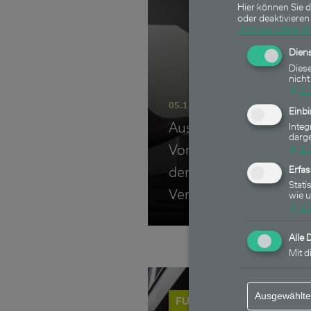
Hier können Sie d
oder deaktivieren 
Datenschutzerkl
Diens
Diese
nicht
↓
1
05.12.2024
Einb
Ausschüttungen erhalt
Integ
darge
Vorabpauschale bezah
↓
1
der Heemann
Erfa
Stati
Vermögensverwaltung
wie 
↓
2
Alle 
Mit d
Ausgewählte
FU Fonds - Bonds Monthly 