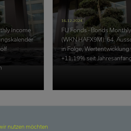
16.12.2024
thly Income
FU Fonds - Bonds Monthl
ungskalender
(WKN HAFX9M): 64. Auss
ölf
in Folge, Wertentwicklung
+11,19% seit Jahresanfan
n
FU Fonds - Bonds Monthly Inco
 wir nutzen möchten