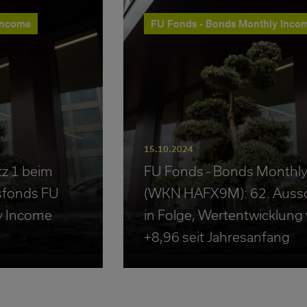
Income
FU Fonds - Bonds Monthly Inco
15.10.2024
z 1 beim
FU Fonds - Bonds Monthl
gsfonds FU
(WKN HAFX9M): 62. Auss
y Income
in Folge, Wertentwicklung
+8,96 seit Jahresanfang