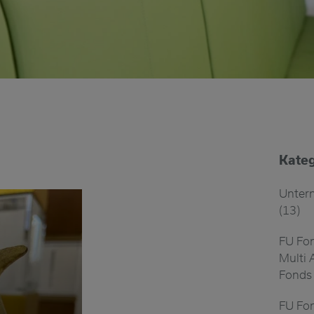
Kateg
Unter
(13)
FU Fon
Multi 
Fonds 
FU Fon