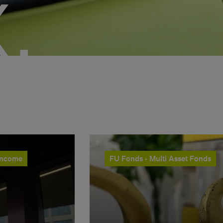
.
Income
FU Fonds - Multi Asset Fonds