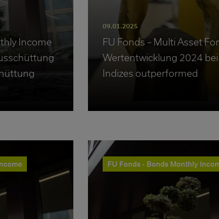
09.01.2025
thly Income
FU Fonds – Multi Asset Fo
usschüttung
Wertentwicklung 2024 bei
chüttung
Indizes outperformed
Income
FU Fonds - Bonds Monthly Inco