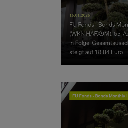
15.01.2025
FU Fonds - Bonds Mon
(WKN HAFX9M): 65. A
in Folge, Gesamtauss
steigt auf 18,84 Euro
FU Fonds - Bonds Monthly 