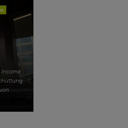
me
y Income
chüttung
 von