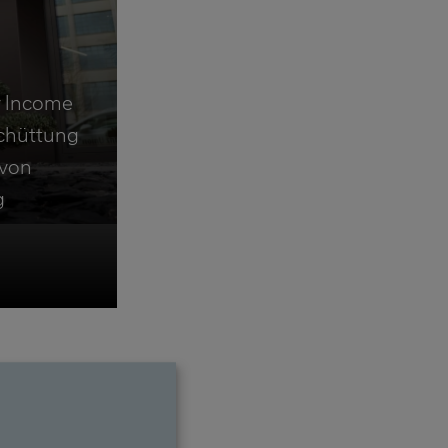
y Income
chüttung
 von
g
me