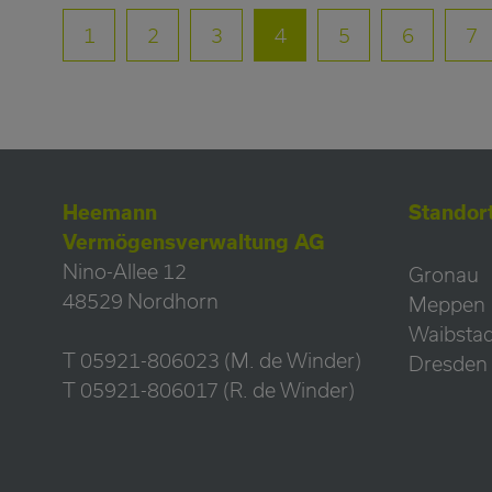
1
2
3
4
5
6
7
Heemann
Standor
Vermögensverwaltung AG
Nino-Allee 12
Gronau
48529 Nordhorn
Meppen
Waibstad
T 05921-806023 (M. de Winder)
Dresden
T 05921-806017 (R. de Winder)