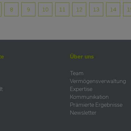
8
9
10
11
12
13
14
1
te
Über uns
Team
Vermögensverwaltung
t
Expertise
Kommunikation
Prämierte Ergebnisse
Newsletter