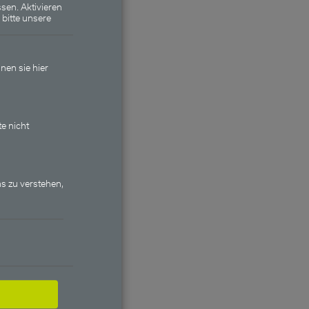
sen. Aktivieren
 bitte unsere
nen sie hier
y Income
te nicht
chüttung
 von
s zu verstehen,
g