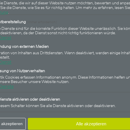
ie Dienste, die wir auf dieser Website nutzen möchten, bewerten und anpas
Sie die Dienste, wie Sie es für richtig halten.
Um mehr zu erfahren, lesen Sie
ärung
.
tbereitstellung
(immer erforderlich)
 Dienste sind für die korrekte Funktion dieser Website unerlässlich. Sie kön
 deaktivieren, da der Dienst sonst nicht richtig funktionieren würde.
Dienst
18.11.2024
indung von externen Medien
en statt
FU Fonds - Bonds Monthl
ration von Inhalten aus Drittdiensten. Wenn deaktiviert, werden einige Inhal
stellt.
len: FU Fonds
(WKN HAFX9M): 63. Auss
Dienst
in Folge, Wertentwicklung
ssung von Nutzerverhalten
stik Cookies erfassen Informationen anonym. Diese Informationen helfen un
 AG
+10,01% seit Jahresanfan
unsere Besucher unsere Website nutzen.
Dienste
Dienste aktivieren oder deaktivieren
iesem Schalter können Sie alle Dienste aktivieren oder deaktivieren.
 akzeptieren
Alle akzeptieren
Income
FU Fonds - Multi Asset Fonds