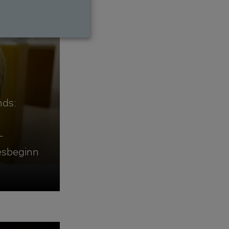
nds:
–
esbeginn