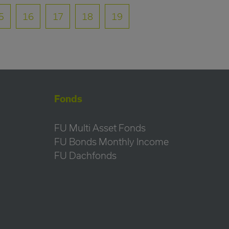
5
16
17
18
19
Fonds
FU Multi Asset Fonds
FU Bonds Monthly Income
FU Dachfonds