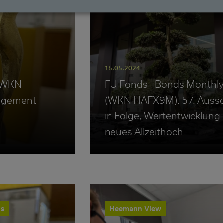
15.05.2024
 (WKN
FU Fonds - Bonds Monthl
gement-
(WKN HAFX9M): 57. Auss
in Folge, Wertentwicklung 
neues Allzeithoch
ds
Heemann View