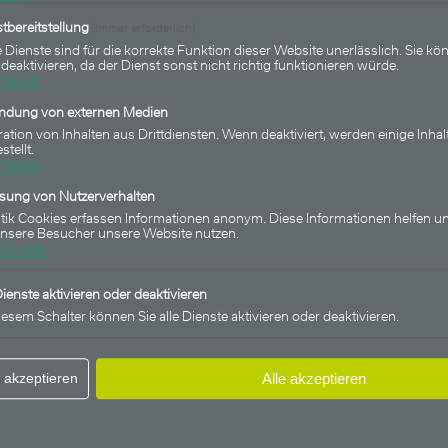
tbereitstellung
(immer erforderlich)
 Dienste sind für die korrekte Funktion dieser Website unerlässlich. Sie kön
 deaktivieren, da der Dienst sonst nicht richtig funktionieren würde.
Dienst
indung von externen Medien
14.06.2024
ration von Inhalten aus Drittdiensten. Wenn deaktiviert, werden einige Inhal
thly Income
FU Fonds - Bonds Monthl
stellt.
Dienst
usschüttung
(WKN HAFX9M): 58. Auss
ssung von Nutzerverhalten
ung markiert
in Folge, Wertentwicklung 
stik Cookies erfassen Informationen anonym. Diese Informationen helfen un
unsere Besucher unsere Website nutzen.
neues Allzeithoch
Dienste
Dienste aktivieren oder deaktivieren
iesem Schalter können Sie alle Dienste aktivieren oder deaktivieren.
 akzeptieren
Alle akzeptieren
ds
FU Fonds - Bonds Monthly Inco