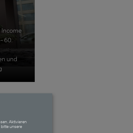
y Income
– 60.
en und
g
me
sen. Aktivieren
 bitte unsere