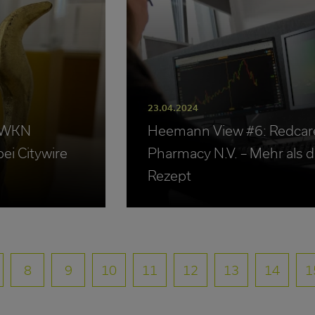
23.04.2024
 (WKN
Heemann View #6: Redcar
ei Citywire
Pharmacy N.V. – Mehr als d
Rezept
8
9
10
11
12
13
14
1