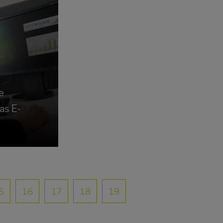
e
as E-
5
16
17
18
19