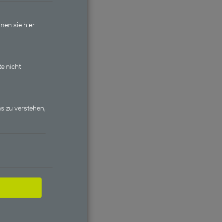
nen sie hier
te nicht
y Income
chüttung
markiert
s zu verstehen,
me