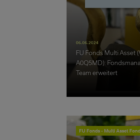
06.06.2024
FU Fonds Multi Asset
A0Q5MD): Fondsmana
Team erweitert
FU Fonds - Multi Asset Fon