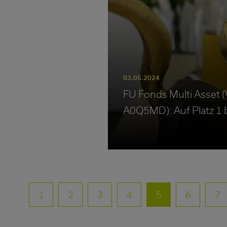
03.05.2024
FU Fonds Multi Asset
A0Q5MD): Auf Platz 1 b
1
2
3
4
5
6
7