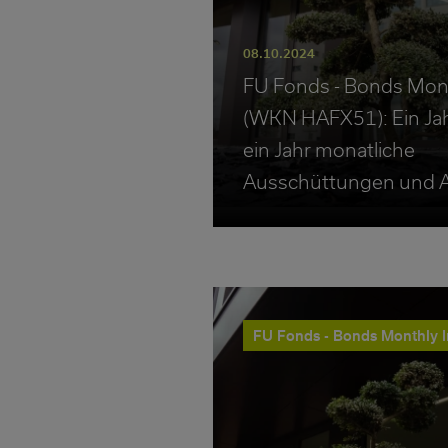
08.10.2024
FU Fonds - Bonds Mon
(WKN HAFX51): Ein Jahr
ein Jahr monatliche
Ausschüttungen und A
FU Fonds - Bonds Monthly 