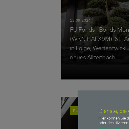
13.09.2024
FU Fonds - Bonds Mon
(WKN HAFX9M): 61. A
in Folge, Wertentwickl
neues Allzeithoch
Dienste, die
FU Fonds - Bonds Monthly 
Hier können Sie d
oder deaktivieren 
Datenschutzerkl