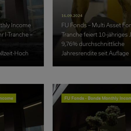
16.09.2024
thly Income
FU Fonds – Multi Asset Fon
 I-Tranche –
Tranche feiert 10-jähriges 
9,76% durchschnittliche
llzeit-Hoch
Jahresrendite seit Auflage
Income
FU Fonds - Bonds Monthly Inco