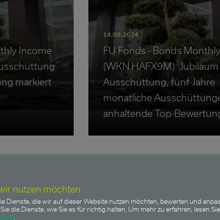
14.08.2024
thly Income
FU Fonds - Bonds Monthl
usschüttung
(WKN HAFX9M): Jubiläum 
ung markiert
Ausschüttung, fünf Jahre
monatliche Ausschüttung
anhaltende Top-Bewertun
 wir nutzen möchten
Income
FU Fonds - Bonds Monthly Inco
ie Dienste, die wir auf dieser Website nutzen möchten, bewerten und anpas
Sie die Dienste, wie Sie es für richtig halten.
Um mehr zu erfahren, lesen Sie
ärung
.