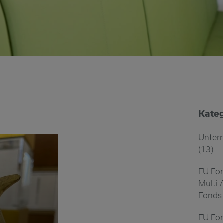
Kateg
Unter
(13)
FU Fon
Multi 
Fonds 
FU Fon