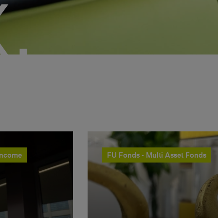
.
Income
FU Fonds - Multi Asset Fonds