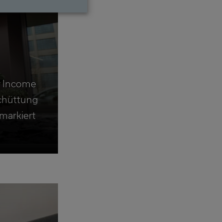
y Income
chüttung
markiert