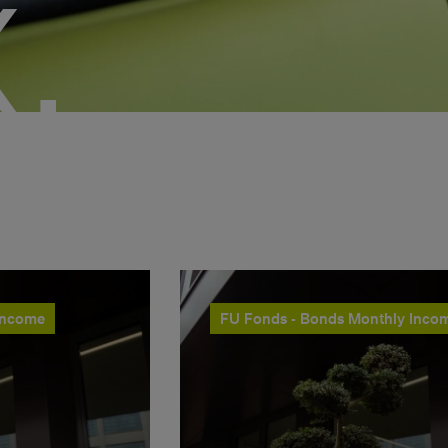
.
Income
FU Fonds - Bonds Monthly Inco