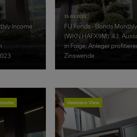
15.03.2023
thly Income
FU Fonds - Bonds Monthl
(WKN HAFX9M): 43. Auss
n
in Folge, Anleger profitier
2023
Zinswende
Income
Heemann View