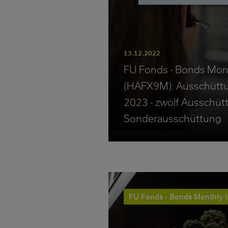
13.12.2022
FU Fonds - Bonds Mon
(HAFX9M): Ausschütt
2023 - zwölf Ausschüt
Sonderausschüttung
FU Fonds - Bonds Monthly 