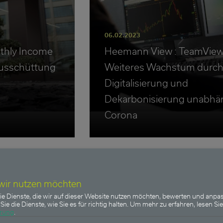
06.02.2023
thly Income
Heemann View : TeamView
usschüttung
Weiteres Wachstum durc
Digitalisierung und
Dekarbonisierung unabhä
Corona
 wir nutzen möchten
Income
FU Fonds - Bonds Monthly Inco
ie Dienste, die wir auf dieser Website nutzen möchten, bewerten und anpas
Sie die Dienste, wie Sie es für richtig halten.
Um mehr zu erfahren, lesen Sie
ärung
.