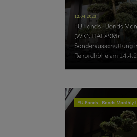
12.04.2023
FU Fonds - Bonds Mon
(WKN HAFX9M):
Sonderausschüttung i
Rekordhöhe am 14.4.
FU Fonds - Bonds Monthly 