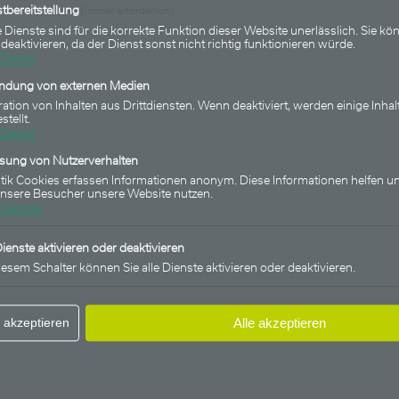
tbereitstellung
(immer erforderlich)
 Dienste sind für die korrekte Funktion dieser Website unerlässlich. Sie kön
 deaktivieren, da der Dienst sonst nicht richtig funktionieren würde.
Dienst
indung von externen Medien
ration von Inhalten aus Drittdiensten. Wenn deaktiviert, werden einige Inhal
15.12.2022
stellt.
thly Income
FU Fonds - Bonds Monthl
Dienst
usschüttung
(WKN HAFX9M): 40. Auss
ssung von Nutzerverhalten
stik Cookies erfassen Informationen anonym. Diese Informationen helfen un
in Folge
unsere Besucher unsere Website nutzen.
Dienste
Dienste aktivieren oder deaktivieren
iesem Schalter können Sie alle Dienste aktivieren oder deaktivieren.
 akzeptieren
Alle akzeptieren
Income
FU Fonds - Bonds Monthly Inco