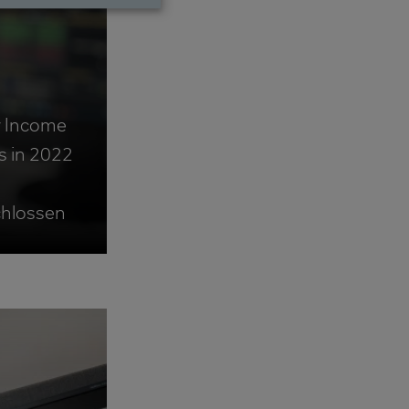
y Income
s in 2022
hlossen