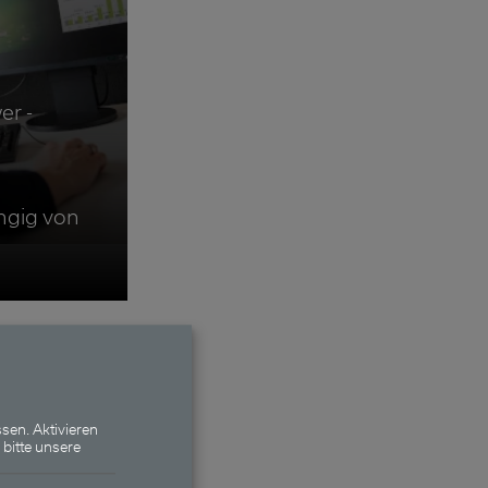
er -
h
ngig von
me
sen. Aktivieren
 bitte unsere