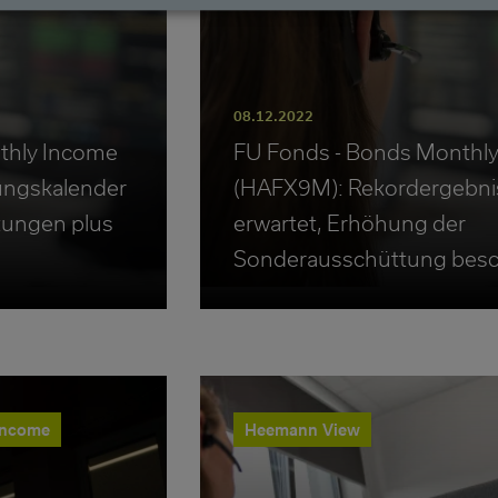
08.12.2022
thly Income
FU Fonds - Bonds Monthl
ungskalender
(HAFX9M): Rekordergebni
tungen plus
erwartet, Erhöhung der
Sonderausschüttung besc
Income
Heemann View