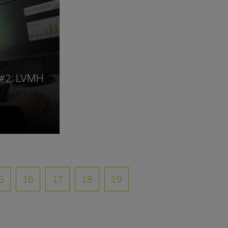
 #2: LVMH
5
16
17
18
19