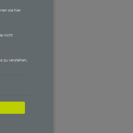
nen sie hier
te nicht
y Income
chüttung
s zu verstehen,
me