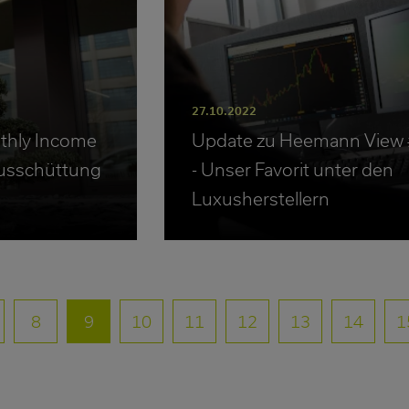
27.10.2022
thly Income
Update zu Heemann View
usschüttung
- Unser Favorit unter den
Luxusherstellern
8
9
10
11
12
13
14
1