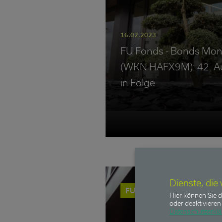
16.02.2023
FU Fonds - Bonds Mon
(WKN HAFX9M): 42. A
in Folge
Dienste, die
FU Fonds - Bonds Monthly 
Hier können Sie d
oder deaktivieren 
Datenschutzerkl